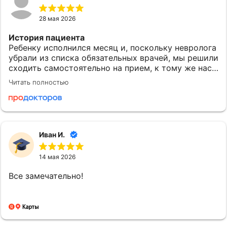
28 мая 2026
История пациента
Ребенку исполнился месяц и, поскольку невролога
убрали из списка обязательных врачей, мы решили
сходить самостоятельно на прием, к тому же нас
беспокоило, что малыш приоритетно лежит
Читать полностью
головой на одной стороне, подозревали, что был
тонус.
Понравилось
Евгения Александровна - это олицетворение
Иван И.
прекрасного детского врача именно в том
понимании, которое действительно должно быть,
14 мая 2026
такое взаимодействие с ребенком, которого я не
видела еще ни от одного врача. Полностью
Все замечательно!
располагает к себе ребенка, отвлекает, очень
аккуратно и доброжелательно с ним
разговаривает, такое отношение очень важно для
дальнейшего спокойного осмотра маленького
пациента. Полное информирование, понравилось,