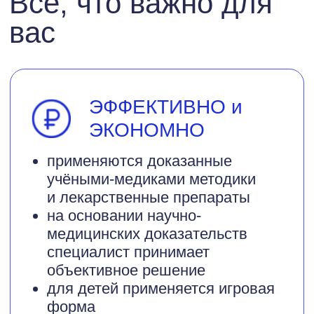
со временем проблемы со
здоровьем и развитием
видоизменяются и специалисты
следят за современной
доказательной медициной
участвуют в выездных
конференциях Ввести ссылку на
сайт база знаний / о чём говорят
специалисты
проходят онлайн обучения
обмениваются опытом
ПУНКТУАЛЬНО
приём вовремя и без очередей,
так как ведётся расписание
через электронную платформу
нет поточности и длительность
приёма в пределах расписания,
сколько требуется специалисту