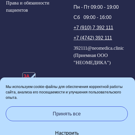
Права и обязанности
Пн - Пт 09:00 - 19:00
пациентов
Сб 09:00 - 16:00
+7 (910) 7 392 111
+7 (4742) 392 111
392111@neomedica.clinic
(Приемная ООО
"НЕОМЕДИКА")
ЗА
ЧЕСТНЫЙ
БИЗНЕС
Мы используем cookie-файлы для обеспечения корректной работы
ПОЛИТИКА КОНФИДЕНЦИАЛЬНОСТИ
сайта, анализа его посещаемости и улучшения пользовательского
опыта.
ПОЛИТИКА ИСПОЛЬЗОВАНИЯ COOKIE-ФАЙЛОВ
Принять все
ИСТОЧНИКИ ИЗОБРАЖЕНИЙ
Настроить