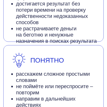
посмотреть расписание
КОМФОРТНО
приветливые администраторы
и специалисты
выделенный гардероб и зона
ожидания
раздельные детский и взрослый
санузлы со средствами гигиены
пеленальные столики и игровой
уголок
питьевая вода, климатические
системы
гостевой WI-FI (QR код
у администратора на ресепшн)
оплата принимается наличными,
по карте, по СБП, по QR -коду.