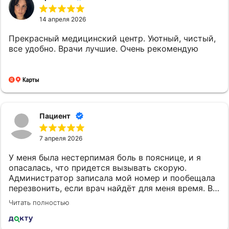
открытых доступах
открыто делимся в базе знаний
14 апреля 2026
на
официальном сайте
, в
сообществе ВК
, в
телеграм-
Прекрасный медицинский центр. Уютный, чистый,
канале
все удобно. Врачи лучшие. Очень рекомендую
АКТУАЛЬНО
со временем проблемы со
здоровьем и развитием
Пациент
видоизменяются и специалисты
следят за современной
7 апреля 2026
доказательной медициной
участвуют в выездных
У меня была нестерпимая боль в пояснице, и я
конференциях Ввести ссылку на
опасалась, что придется вызывать скорую.
сайт база знаний / о чём говорят
Администратор записала мой номер и пообещала
специалисты
перезвонить, если врач найдёт для меня время. В
проходят онлайн обучения
итоге я попала на приём, меня выслушали и
обмениваются опытом
Читать полностью
подробно объяснили все моменты, что меня
успокоило. Врач прописала лечение и дала
рекомендации по снятию острой боли. Она