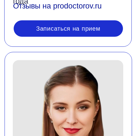
Глотова Анастасия
Павловна
Врач-педиатр
Врачебная практика с
2019
года
Отзывы на prodoctorov.ru
Записаться на прием