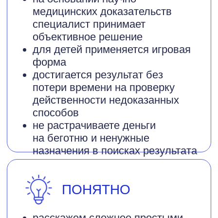
уголок
питьевая вода, климатические
системы
гостевой WI-FI (QR код
у администратора на ресепшн)
оплата принимается наличными,
по карте, по СБП, по QR -коду.
Запишитесь на
приём прямо
сейчас
Ищете специалиста, который
использует методы
доказательной медицины и
проконсультирует доступно и
понятно?
Ваше имя