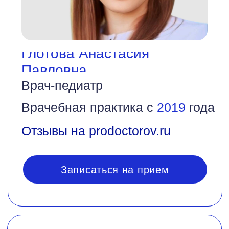
Литаврина (Иманкулиева)
Элиза Талетовна
Детский врач-
гастроэнтеролог
Врачебная практика с
2018
года
Отзывы на prodoctorov.ru
Записаться на прием