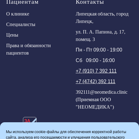
Пациентам
Контакты
О клинике
Липецкая область, город
Липецк,
Специалисты
ул. П. А. Папина, д. 17,
Цены
помещ. 3
Права и обязанности
Пн - Пт 09:00 - 19:00
пациентов
Сб 09:00 - 16:00
+7 (910) 7 392 111
+7 (4742) 392 111
392111@neomedica.clinic
(Приемная ООО
"НЕОМЕДИКА")
ЗА
ЧЕСТНЫЙ
БИЗНЕС
Мы используем cookie-файлы для обеспечения корректной работы
ПОЛИТИКА КОНФИДЕНЦИАЛЬНОСТИ
сайта, анализа его посещаемости и улучшения пользовательского