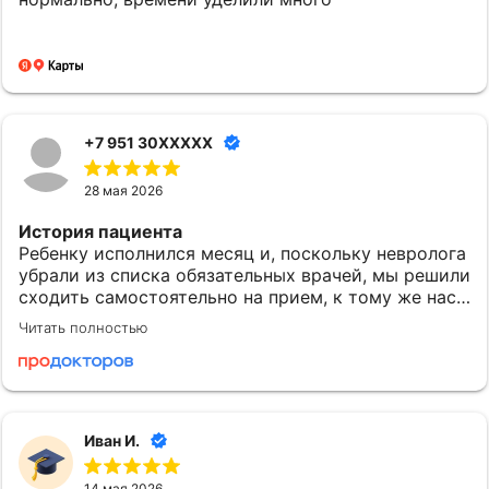
+7 951 30XXXXX
Всё, что важно для
28 мая 2026
вас
История пациента
Ребенку исполнился месяц и, поскольку невролога
убрали из списка обязательных врачей, мы решили
ЭФФЕКТИВНО и
сходить самостоятельно на прием, к тому же нас
беспокоило, что малыш приоритетно лежит
ЭКОНОМНО
Читать полностью
головой на одной стороне, подозревали, что был
применяются доказанные
тонус.
учёными-медиками методики
и лекарственные препараты
Понравилось
на основании научно-
Евгения Александровна - это олицетворение
медицинских доказательств
Иван И.
прекрасного детского врача именно в том
специалист принимает
понимании, которое действительно должно быть,
объективное решение
14 мая 2026