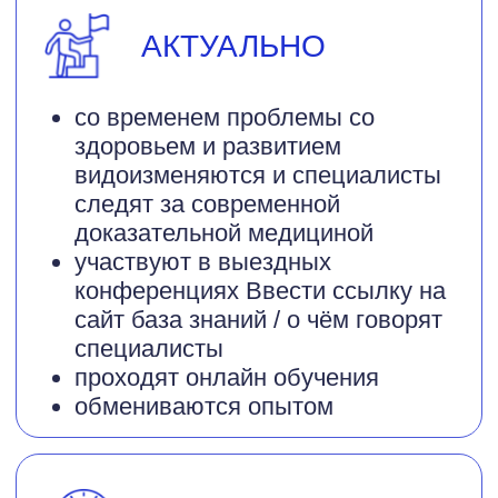
Контакты клиники
доказательной
медицины
«НЕОМЕДИКА»
Телефон:
+7 (4742) 392
111
+7 (910) 7 392
Адрес:
111
Липецкая область, город
Липецк, ул. П. А. Папина, д.
17, помещ. 3
Время работы: