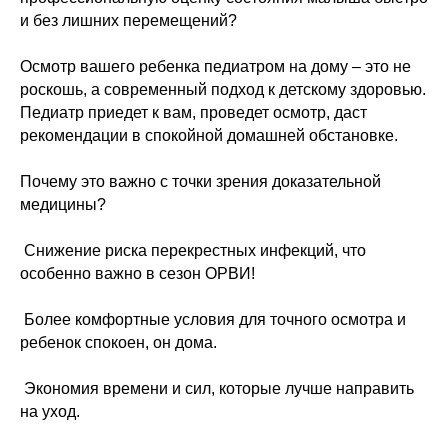
и без лишних перемещений?
Контакты клиники
Осмотр вашего ребенка педиатром на дому – это не
доказательной
роскошь, а современный подход к детскому здоровью.
Педиатр приедет к вам, проведет осмотр, даст
медицины
рекомендации в спокойной домашней обстановке.
«НЕОМЕДИКА»
Почему это важно с точки зрения доказательной
медицины?
Телефон:
+7 (4742) 392
️ Снижение риска перекрестных инфекций, что
111
особенно важно в сезон ОРВИ!
+7 (910) 7 392
Адрес:
111
️ Более комфортные условия для точного осмотра и
ребенок спокоен, он дома.
Липецкая область, город
Липецк, ул. П. А. Папина, д.
️ Экономия времени и сил, которые лучше направить
17, помещ. 3
Время работы:
на уход.