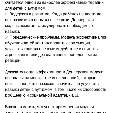
считается одной из наиболее эффективных терапий
для детей с аутизмом.
✅️ Задержка в развитии. Когда ребёнок не достигает
вех развития в нормальные сроки, Денверская
модель помогает стимулировать необходимые
Контакты клиники
навыки.
доказательной
✅️ Поведенческие проблемы. Модель эффективна при
медицины
обучении детей контролировать свои эмоции,
улучшать социальное взаимодействие и снижать
«НЕОМЕДИКА»
агрессивные или дезадаптивные поведенческие
реакции.
Телефон:
Доказательства эффективности Денверской модели
+7 (4742) 392
основаны на множестве исследований, которые
111
показывают, что она может значительно улучшить
+7 (910) 7 392
навыки детей с аутизмом, в том числе их способность
Адрес:
111
к общению и социальной адаптации. 📊
Липецкая область, город
Липецк, ул. П. А. Папина, д.
Важно отметить, что успех применения модели
17, помещ. 3
зависит от раннего начала и постоянного контроля за