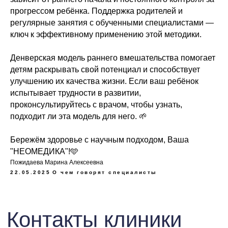
Время работы:
прогрессом ребёнка. Поддержка родителей и
регулярные занятия с обученными специалистами —
Пн-Пт 09:00 -
ключ к эффективному применению этой методики.
19:00
Сб
09:
09:00 -
Денверская модель раннего вмешательства помогает
Соцсети:
16:00
детям раскрывать свой потенциал и способствует
улучшению их качества жизни. Если ваш ребёнок
Telegram
VK
испытывает трудности в развитии,
проконсультируйтесь с врачом, чтобы узнать,
подходит ли эта модель для него. 🌱
Бережём здоровье с научным подходом, Ваша
"НЕОМЕДИКА"!🩵
Пожидаева Марина Алексеевна
22.05.2025
О чем говорят специалисты