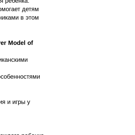
я ребенка.
омогает детям
никами в этом
er Model of
иканскими
особенностями
я и игры у