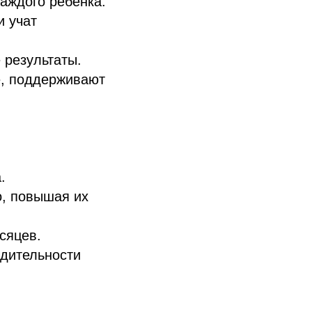
аждого ребенка.
и учат
 результаты.
е, поддерживают
.
о, повышая их
сяцев.
дительности