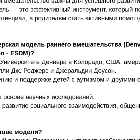
и вмешательство важны для успешного развити
ель — это эффективный инструмент, который п
отенциал, а родителям стать активными помощ
ерская модель раннего вмешательства (Denv
ion - ESDM)?
 Университете Денвера в Колорадо, США, амер
лли Дж. Роджерс и Джеральдин Доусон.
ению и поддержке детей с аутизмом и другими 
а основе научных исследований.
 развитие социального взаимодействия, общени
снове модели?