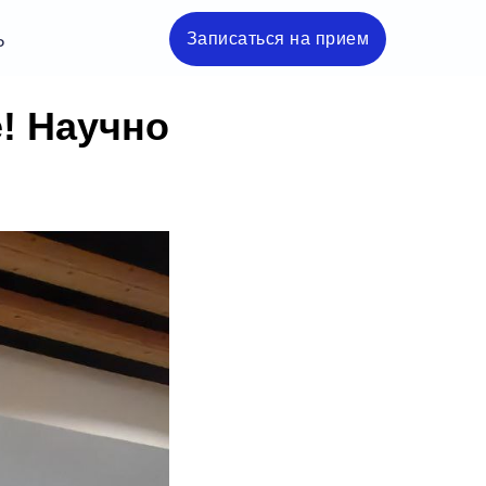
Записаться на прием
Ы
! Научно