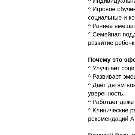
^ Индивидуальны
^ Игровое обуче
социальные и к
^ Раннее вмешат
^ Семейная подд
развитие ребенк
Почему это эф
^ Улучшает соц
^ Развивает эмо
^ Даёт детям во
уверенность.
^ Работает даже
^ Клинические 
рекомендаций А 