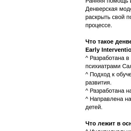
Ранняя помощь 
Денверская мод
раскрыть свой п
процессе.
Что такое денв
Early Intervent
^ Разработана в
психиатрами Са
^ Подход к обуч
развития.
^ Разработана н
^ Направлена на
детей.
Что лежит в о