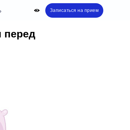
Записаться на прием
Ы
л перед