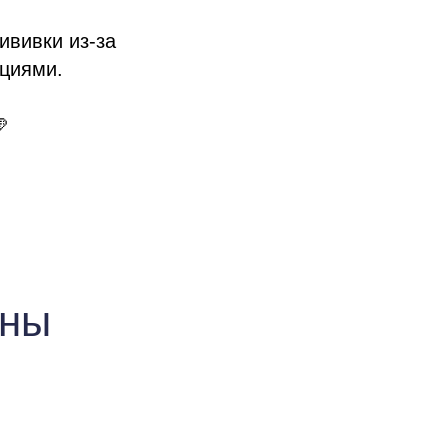
ививки из-за
кциями.

ины