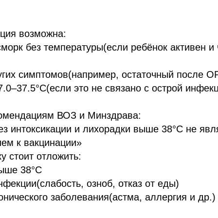
.
ация возможна:
морк без температуры(если ребёнок активен и 
угих симптомов(например, остаточный после О
7.0–37.5°C(если это не связано с острой инфек
комендациям ВОЗ и Минздрава:
ез интоксикации и лихорадки выше 38°C не явл
ием к вакцинации»
ку стоит отложить:
выше 38°C
нфекции(слабость, озноб, отказ от еды)
онического заболевания(астма, аллергия и др.)