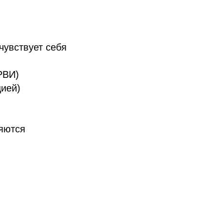
чувствует себя
РВИ)
цией)
яются