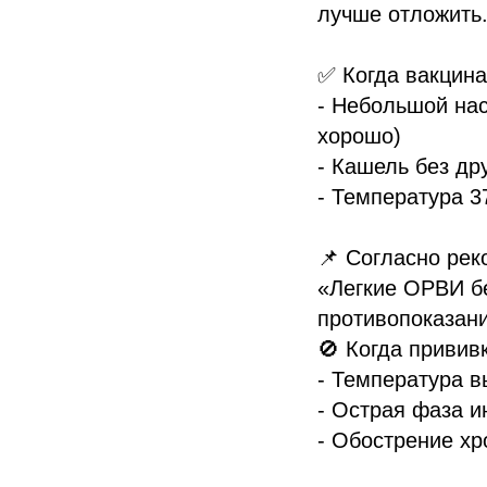
лучше отложить
✅ Когда вакцин
- Небольшой нас
хорошо)
- Кашель без др
- Температура 3
📌 Согласно ре
«Легкие ОРВИ б
противопоказан
🚫 Когда привив
- Температура 
- Острая фаза и
- Обострение хр