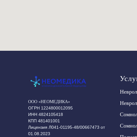
Услу
Неврол
ООО «НЕОМЕДИКА»
Неврол
ОГРН 1224800012095
Сомнол
ИНН 4824105418
КПП 481401001
Сомнол
Лицензия Л041-01195-48/00667473 от
01.08.2023
Педиат