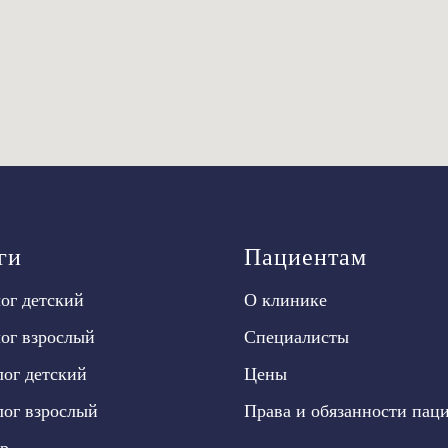
ги
Пациентам
ог детский
О клинике
ог взрослый
Специалисты
ог детский
Цены
ог взрослый
Права и обязанности пац
р